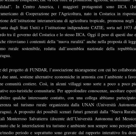
alidad”. In Centro America, i maggiori protagonisti sono IICA (Isti
ramericano di Cooperazione per l’Agricoltura, nato in Costarica in risposta
zione dell’istituzione interamericana di agricoltura tropicale, promossa negli
anta dagli Stati Uniti) e l’istituzione indipendente CATIE, sorta nel 1973 
rdo tra il governo del Costarica e lo stesso IICA. Oggi il peso di questi due e
 che ritroviamo i contenuti della “nuova ruralità” anche nella proposta di legg
smo rurale sostenibile, redatta dall’assemblea nazionale della repubblic
ragua.
e del progetto di FUNDAR, l’associazione nicaraguense con cui ho collaborat
a due anni, sostiene alternative economiche in armonia con l’ambiente a favo
ne comunità costiere. Così, in alcuni villaggi sono sorte a poco a poco pi
iative eco-turistiche comunitarie. Per approfondire conoscenze, ascoltare esper
abilire qualche interessante contatto, con una collega abbiamo partecipato
ferenza sul turismo rurale organizzata dalla UNAN (Università Autonom
ragua). A proposito dei possibili scenari futuri generati dalla “Nueva Rurali
alì Monterroso Salvatierra (docente dell’Università Autonoma del Messic
enuto che le interrelazioni tra turismo e ambiente non sempre sono percepibil
e/medio periodo e soprattutto sono gravate dal rapporto interattivo fra do