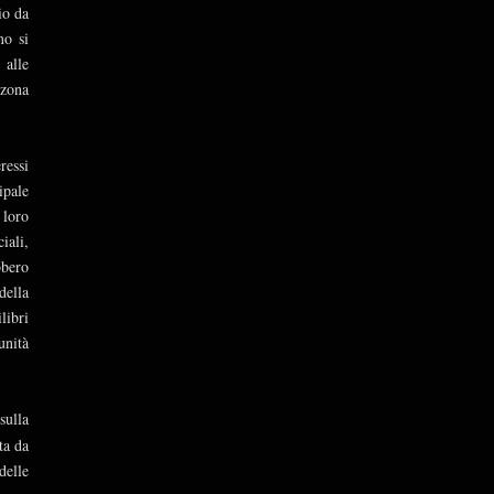
io da
mo si
 alle
 zona
ressi
ipale
 loro
iali,
bbero
della
libri
unità
!
sulla
ta da
delle