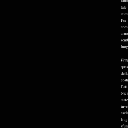
fami
tale
come
Per 
comu
armo
semb
luog
Frag
ques
dell
cost
l’at
Nica
stat
inve
escl
frag
sfum