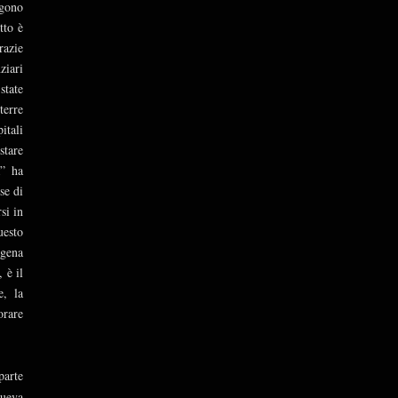
ngono
tto è
razie
ziari
state
terre
itali
stare
a” ha
se di
si in
uesto
igena
 è il
e, la
orare
parte
Nueva