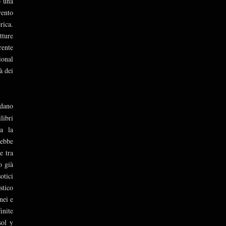
o una
vento
rica.
tture
rente
ional
à dei
idano
libri
ta la
rebbe
e tra
o già
otici
stico
nei e
inite
sol y