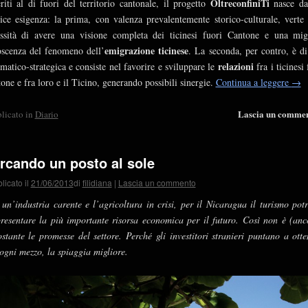
OltreconfiniTi
eriti al di fuori del territorio cantonale, il progetto
nasce d
ice esigenza: la prima, con valenza prevalentemente storico-culturale, verte 
ssità di avere una visione completa dei ticinesi fuori Cantone e una mig
emigrazione ticinese
scenza del fenomeno dell’
. La seconda, per contro, è di
relazioni
matico-strategica e consiste nel favorire e sviluppare le
fra i ticinesi
one e fra loro e il Ticino, generando possibili sinergie.
Continua a leggere
→
Lascia un comme
licato in
Diario
rcando un posto al sole
licato il
21/06/2013
di
filidiana
|
Lascia un commento
un’industria carente e l’agricoltura in crisi, per il Nicaragua il turismo pot
resentare la più importante risorsa economica per il futuro. Così non è (anc
stante le promesse del settore. Perché gli investitori stranieri puntano a otte
ogni mezzo, la spiaggia migliore.