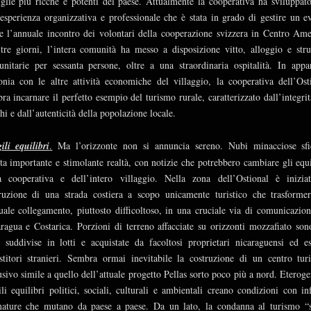
glie più ricche e potenti del paese. Attualmente la cooperativa ha sviluppat
 esperienza organizzativa e professionale che è stata in grado di gestire un e
 l’annuale incontro dei volontari della cooperazione svizzera in Centro Ame
tre giorni, l’intera comunità ha messo a disposizione vitto, alloggio e stru
nitarie per sessanta persone, oltre a una straordinaria ospitalità. In appa
nia con le altre attività economiche del villaggio, la cooperativa dell’Ost
ra incarnare il perfetto esempio del turismo rurale, caratterizzato dall’integrit
hi e dall’autenticità della popolazione locale.
ili equilibri
.
Ma l’orizzonte non si annuncia sereno. Nubi minacciose sf
ta importante e stimolante realtà, con notizie che potrebbero cambiare gli equi
a cooperativa e dell’intero villaggio. Nella zona dell’Ostional è inizia
ruzione di una strada costiera a scopo unicamente turistico che trasforme
tuale collegamento, piuttosto difficoltoso, in una cruciale via di comunicazion
ragua e Costarica. Porzioni di terreno affacciate su orizzonti mozzafiato son
e suddivise in lotti e acquistate da facoltosi proprietari nicaraguensi ed es
stitori stranieri. Sembra ormai inevitabile la costruzione di un centro turi
usivo simile a quello dell’attuale progetto Pellas sorto poco più a nord. Eteroge
ili equilibri politici, sociali, culturali e ambientali creano condizioni con inf
ature che mutano da paese a paese. Da un lato, la condanna al turismo “