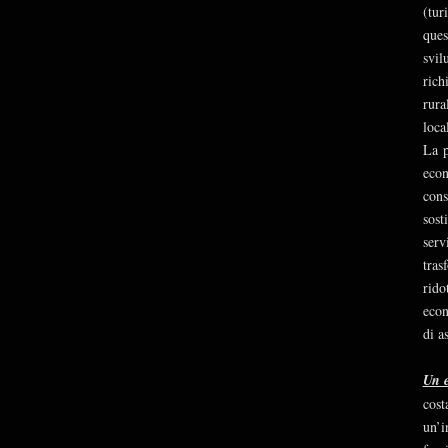
(tur
ques
svil
rich
rura
loca
La p
econ
cons
sost
serv
tras
rido
econ
di a
Un 
cost
un’i