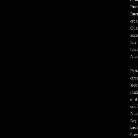
Rur
Inte
crea
Quar
acco
tale
turi
Nica
Part
circ
alcu
iniz
e st
con
Nica
Nept
sost
brev