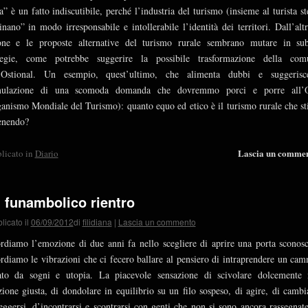
a” è un fatto indiscutibile, perché l’industria del turismo (insieme al turista st
inano” in modo irresponsabile e intollerabile l’identità dei territori. Dall’altr
one e le proposte alternative del turismo rurale sembrano mutare in su
ategie, come potrebbe suggerire la possibile trasformazione della com
l’Ostional. Un esempio, quest’ultimo, che alimenta dubbi e suggerisc
mulazione di una scomoda domanda che dovremmo porci e porre all
anismo Mondiale del Turismo): quanto equo ed etico è il turismo rurale che s
enendo?
Lascia un comme
licato in
Diario
 funambolico rientro
licato il
06/09/2012
di
filidiana
|
Lascia un commento
rdiamo l’emozione di due anni fa nello scegliere di aprire una porta sconosc
rdiamo le vibrazioni che ci fecero ballare al pensiero di intraprendere un ca
ato da sogni e utopia. La piacevole sensazione di scivolare dolcemente 
zione giusta, di dondolare in equilibrio su un filo sospeso, di agire, di cambi
eggersi, d’incontrarsi e scontrarsi con genti che non si sono ancora rassegnate