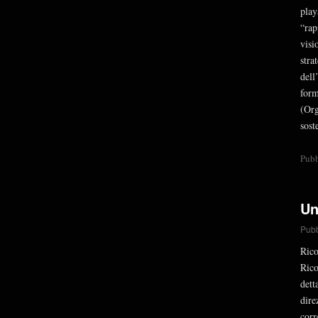
play
“rap
visi
str
del
for
(Org
sost
Pubb
Un
Pubb
Rico
Rico
dett
dire
corr