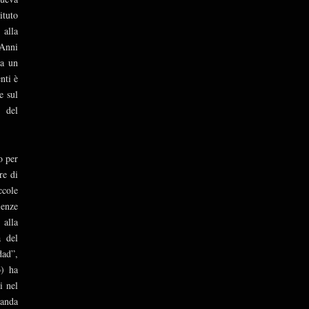
tuto
 alla
 Anni
da un
nti è
e sul
a del
o per
re di
ccole
ienze
 alla
a del
dad”,
o) ha
i nel
manda