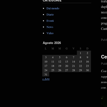
CATEGORIE
traf
dupl
Dal mondo
nece
Diario
cono
Eventi
prag
News
Cant
Video
Pubb
Agosto 2026
L
M
M
G
V
S
D
1
2
Ce
3
4
5
6
7
8
9
10
11
12
13
14
15
16
Pubb
17
18
19
20
21
22
23
24
25
26
27
28
29
30
Con 
31
rapp
« Ago
nono
con 