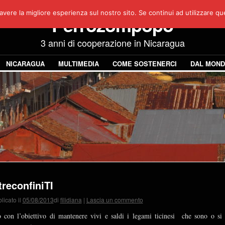
avere la migliore esperienza sul nostro sito. Se continui ad utilizzare q
Perrozompopo
3 anni di cooperazione in Nicaragua
NICARAGUA
MULTIMEDIA
COME SOSTENERCI
DAL MON
treconfiniTI
licato il
05/08/2013
di
filidiana
|
Lascia un commento
 con l’obiettivo di mantenere vivi e saldi i legami ticinesi che sono o si