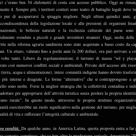
e) c’erano ben 54 chilometri di costa con accesso pubblico. Oggi ne rima
mente 4. Sempre più, i territori costieri sono teatro di battaglie legali dove tu
to pur di accaparrarsi la spiaggia migliore. Negli ultimi quindici anni, g
accondiscendenza della legislazione locale e alle pressioni di organismi finan
rnazionali, le bellezze naturali e la ricchezza culturale del paese sono 
eralmente svendute a piccoli e grandi investitori stranieri. Oggi, molte delle 
rtite nella riforma agraria sandinista sono state acquistate a basso costo da cap
ani. Un ettaro, valutato fino a pochi anni fa 200 dollari, ora può arrivare a co
volte tanto. Libero da regolamentazioni, il turismo di massa “sol y play
rato così numerosi conflitti sociali e ambientali. Private dell’accesso alle risor
 (terra, acqua e alimentazione), intere comunità indigene hanno dovuto trasferir
 più interne e disagiate. Le forme “alternative” che si contrappongono a q
llo sono molte. Forse la miglior strategia che la collettività contadina e ind
adottare per appropriarsi dell’attività turistica senza perdere la propria identità,
ismo rurale”. In questo modo, attraverso le proprie strutture organizzativ
nità eserciterebbe un ruolo significativo nella gestione del turismo, per migli
ualità di vita e rafforzare l’integrità culturale e ambientale.
va ruralità.
Da qualche anno, in America Latina, questa proposta entra a far 
no scenario complesso, che va ben oltre la produzione agricola, denominato “