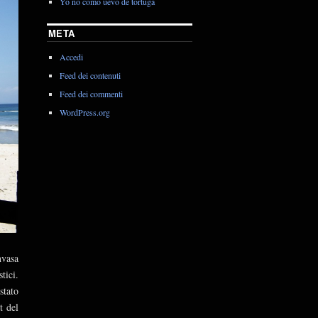
Yo no como uevo de tortuga
META
Accedi
Feed dei contenuti
Feed dei commenti
WordPress.org
nvasa
tici.
stato
t del