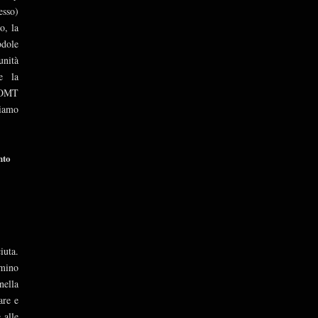
esso)
o, la
bdole
unità
e la
’OMT
tiamo
nto
iuta.
mmino
nella
are e
 alle