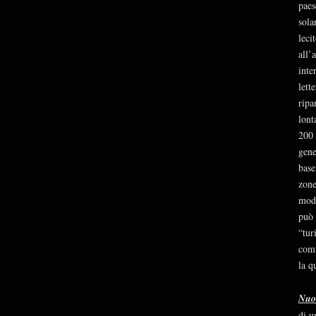
paes
sola
leci
all’
inte
lett
ripa
lont
200 
gene
base
zone
mode
può 
“tur
comu
la q
Nuo
di u