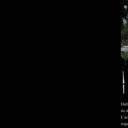
Dall
da s
L’ac
risp