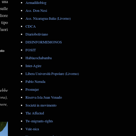
a una
Armadilloblog
sulle
Ass. Don Nesi
liore
Ass. Nicaragua-Italia (Livorno)
 tipo
CDCA
 fuori
Diarioboliviano
DISINFORMEMONOS
nto
FOSIT
Hablacochabamba
Inter-Agire
Libera Università Popolare (Livorno)
Pablo Neruda
Promujer
rebbe
ora),
Riserva Isla Juan Venado
nere,
Societá in movimento
The Affected
Tw-migrants-rights
Vale-nica