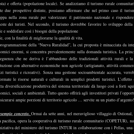
ista) e offerta (popolazione locale). Se analizziamo il turismo rurale comunitar
te due prospettive distinte, possiamo affermare che nel primo caso il turis
uppa nella zona rurale per valorizzare il patrimonio nazionale e rispondere
ieste dei turisti. Nel secondo, il turismo dovrebbe favorire lo sviluppo della
le e soddisfare così i bisogni della popolazione
le, con la finalità di migliorarne la qualità di vita.
rogrammazione della “Nueva Ruralidad”, la cui proposta è minacciata da inte
omici enormi, si concentra prevalentemente sulla domanda turistica. La princ
eguenza che ne deriva è l’abbandono delle tradizionali attività rurali e la
ituzione con alternative economiche non agricole (artigianato, attività commerc
izi turistici e ricreativi). Senza una gestione socioambientale accurata, verre
formate le risorse naturali e culturali in semplici prodotti turistici. L’effetto 
tta diversificazione produttiva del sistema territoriale dà luogo così a forti squi
omici, sociali e ambientali. Tutto questo offrirà agli investitori privati l’opport
ssicurarsi ampie porzioni di territorio agricolo … servite su un piatto d’argento
esempio concreto.
Ormai da sette anni, nel meraviglioso villaggio di Ostional, 
a pacifica, opera la cooperativa di turismo rurale comunitario (COPETUR), na
niziativa del ministero del turismo INTUR in collaborazione con i Pellas, una 