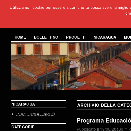
Utilizziamo i cookie per essere sicuri che tu possa avere la miglio
Per
che
3 anni di co
HOME
BOLLETTINO
PROGETTI
NICARAGUA
MU
NICARAGUA
ARCHIVIO DELLA CATE
15 anni,
10 mesi,
8 giorni
fa
Programa Educació
CATEGORIE
Pubblicato il
19/08/2013
di
fil