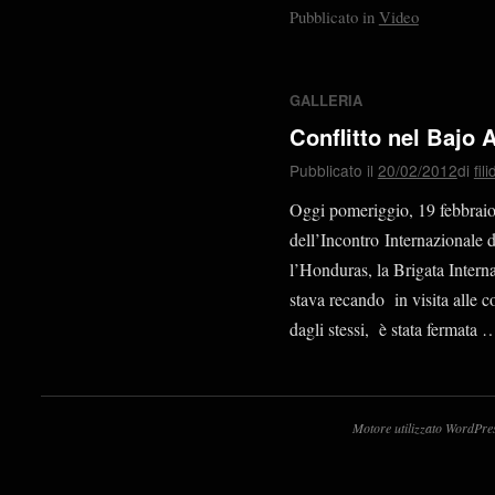
Pubblicato in
Video
GALLERIA
Conflitto nel Bajo
Pubblicato il
20/02/2012
di
fil
Oggi pomeriggio, 19 febbraio
dell’Incontro Internazionale d
l’Honduras, la Brigata Intern
stava recando in visita alle c
dagli stessi, è stata fermata
Motore utilizzato WordPre