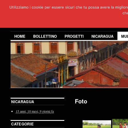
Utilizziamo i cookie per essere sicuri che tu possa avere la miglio
Per
che
3 anni di co
HOME
BOLLETTINO
PROGETTI
NICARAGUA
MU
Foto
NICARAGUA
15 anni,
10 mesi,
9 giorni
fa
CATEGORIE