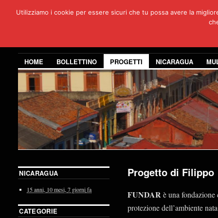
Utilizziamo i cookie per essere sicuri che tu possa avere la miglio
Per
che
3 anni di co
HOME
BOLLETTINO
PROGETTI
NICARAGUA
MU
Progetto di Filippo
NICARAGUA
15 anni,
10 mesi,
7 giorni
fa
FUNDAR
è una fondazione c
protezione dell’ambiente nata
CATEGORIE