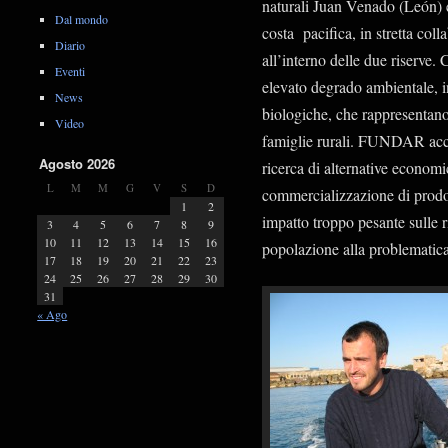
naturali Juan Venado (León) 
Dal mondo
costa pacifica, in stretta co
Diario
all’interno delle due riserve
Eventi
elevato degrado ambientale, in
News
biologiche, che rappresentano 
Video
famiglie rurali. FUNDAR acc
Agosto 2026
ricerca di alternative econom
L
M
M
G
V
S
D
commercializzazione di prodot
1
2
impatto troppo pesante sulle r
3
4
5
6
7
8
9
10
11
12
13
14
15
16
popolazione alla problematic
17
18
19
20
21
22
23
24
25
26
27
28
29
30
31
« Ago