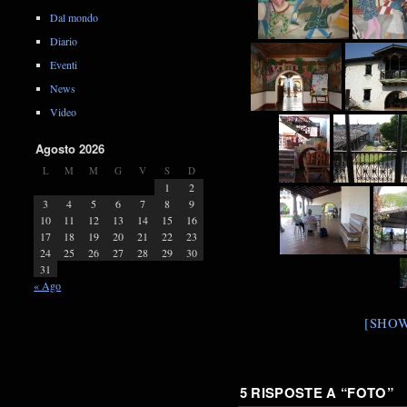
Dal mondo
Diario
Eventi
News
Video
Agosto 2026
L
M
M
G
V
S
D
1
2
3
4
5
6
7
8
9
10
11
12
13
14
15
16
17
18
19
20
21
22
23
24
25
26
27
28
29
30
31
« Ago
[SHOW
5 RISPOSTE A “
FOTO
”