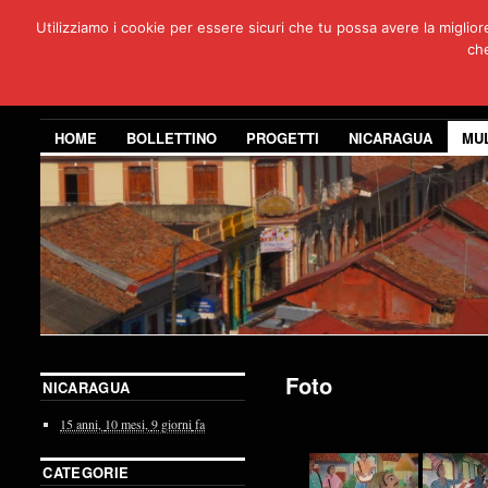
Utilizziamo i cookie per essere sicuri che tu possa avere la miglio
Per
che
3 anni di co
HOME
BOLLETTINO
PROGETTI
NICARAGUA
MU
Foto
NICARAGUA
15 anni,
10 mesi,
9 giorni
fa
CATEGORIE