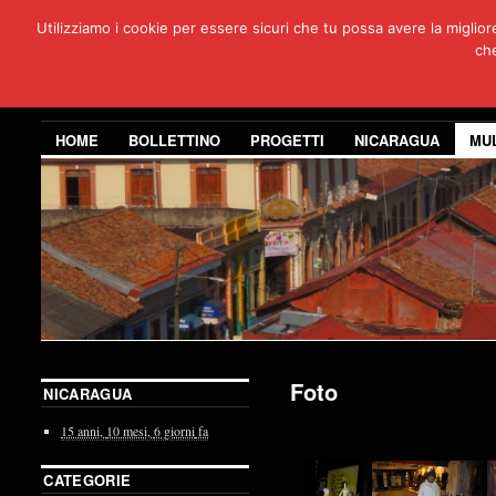
Utilizziamo i cookie per essere sicuri che tu possa avere la miglio
Per
che
3 anni di co
HOME
BOLLETTINO
PROGETTI
NICARAGUA
MU
Foto
NICARAGUA
15 anni,
10 mesi,
6 giorni
fa
CATEGORIE