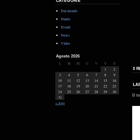
CATEGORIE
Dal mondo
Diario
Eventi
News
Video
Agosto 2026
L
M
M
G
V
S
D
5 R
1
2
3
4
5
6
7
8
9
10
11
12
13
14
15
16
LA
17
18
19
20
21
22
23
24
25
26
27
28
29
30
Il t
31
« Ago