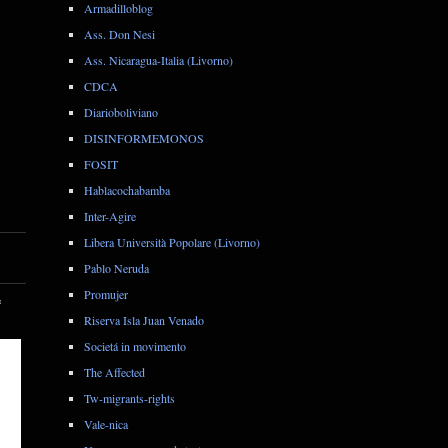
Armadilloblog
Ass. Don Nesi
Ass. Nicaragua-Italia (Livorno)
CDCA
Diarioboliviano
DISINFORMEMONOS
FOSIT
Hablacochabamba
Inter-Agire
Libera Università Popolare (Livorno)
Pablo Neruda
Promujer
*
Riserva Isla Juan Venado
Societá in movimento
The Affected
Tw-migrants-rights
Vale-nica