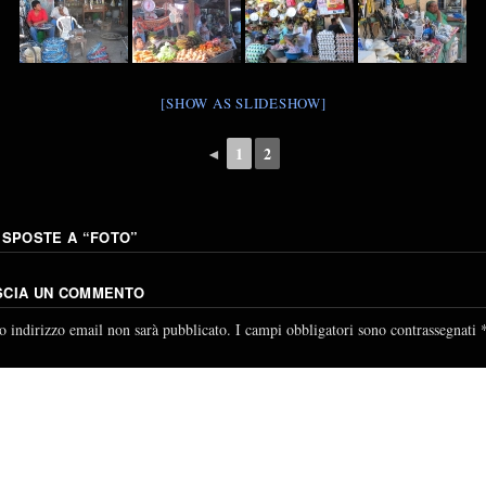
[SHOW AS SLIDESHOW]
◄
1
2
ISPOSTE A “
FOTO
”
SCIA UN COMMENTO
uo indirizzo email non sarà pubblicato.
I campi obbligatori sono contrassegnati