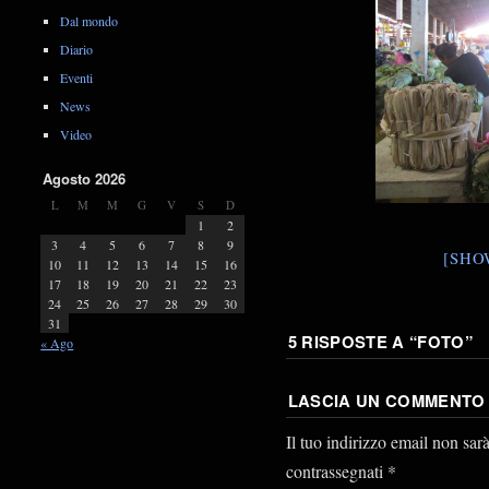
Dal mondo
Diario
Eventi
News
Video
Agosto 2026
L
M
M
G
V
S
D
1
2
3
4
5
6
7
8
9
[SHO
10
11
12
13
14
15
16
17
18
19
20
21
22
23
24
25
26
27
28
29
30
31
5 RISPOSTE A “
FOTO
”
« Ago
LASCIA UN COMMENTO
Il tuo indirizzo email non sar
contrassegnati
*