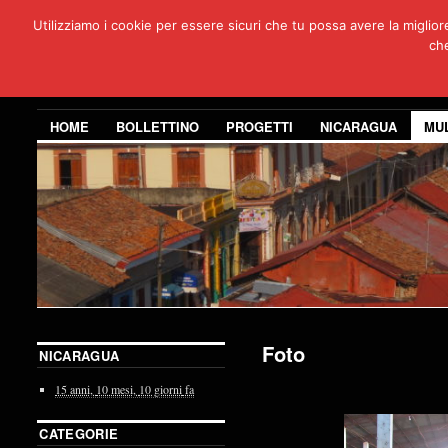
Utilizziamo i cookie per essere sicuri che tu possa avere la miglio
Per
che
3 anni di co
HOME
BOLLETTINO
PROGETTI
NICARAGUA
MU
Foto
NICARAGUA
15 anni,
10 mesi,
10 giorni
fa
CATEGORIE