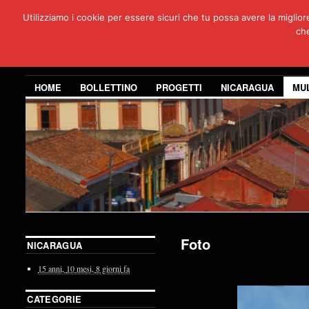
Utilizziamo i cookie per essere sicuri che tu possa avere la miglio
Per
che
3 anni di co
HOME
BOLLETTINO
PROGETTI
NICARAGUA
MU
Foto
NICARAGUA
15 anni,
10 mesi,
8 giorni
fa
CATEGORIE