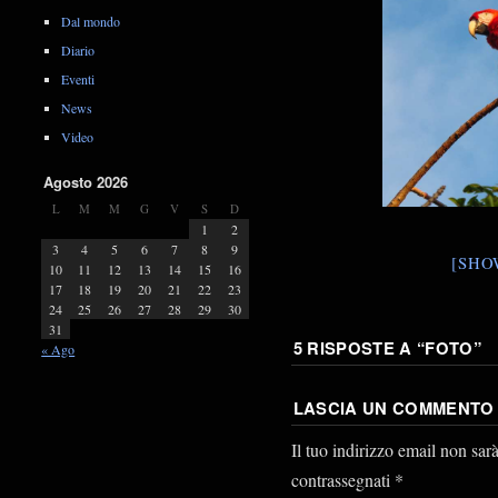
Dal mondo
Diario
Eventi
News
Video
Agosto 2026
L
M
M
G
V
S
D
1
2
3
4
5
6
7
8
9
[SHO
10
11
12
13
14
15
16
17
18
19
20
21
22
23
24
25
26
27
28
29
30
31
5 RISPOSTE A “
FOTO
”
« Ago
LASCIA UN COMMENTO
Il tuo indirizzo email non sar
contrassegnati
*