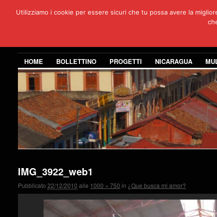
Utilizziamo i cookie per essere sicuri che tu possa avere la miglio
Per
che
3 anni di co
HOME
BOLLETTINO
PROGETTI
NICARAGUA
MU
IMG_3922_web1
Pubblicato
22/12/2010
alle
1000 × 750
in
¿Que busca mi amor?