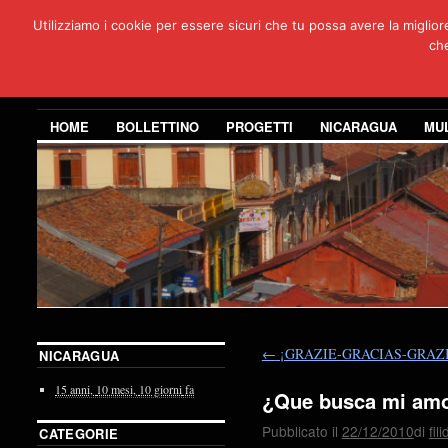
Utilizziamo i cookie per essere sicuri che tu possa avere la miglio
Per
che
3 anni di co
HOME
BOLLETTINO
PROGETTI
NICARAGUA
MU
←
¡GRAZIE-GRACIAS-GRAZI
NICARAGUA
15 anni,
10 mesi,
10 giorni
fa
¿Que busca mi am
Pubblicato il
22/12/2010
di
fil
CATEGORIE