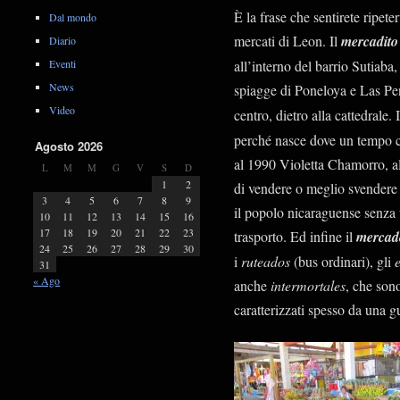
È la frase che sentirete ripete
Dal mondo
mercati di Leon. Il
mercadito
Diario
all’interno del barrio Sutiaba,
Eventi
News
spiagge di Poneloya e Las Pen
Video
centro, dietro alla cattedrale. 
perché nasce dove un tempo c’
Agosto 2026
al 1990 Violetta Chamorro, a
L
M
M
G
V
S
D
1
2
di vendere o meglio svendere l
3
4
5
6
7
8
9
il popolo nicaraguense senza u
10
11
12
13
14
15
16
17
18
19
20
21
22
23
trasporto. Ed infine il
mercado
24
25
26
27
28
29
30
i
ruteados
(bus ordinari), gli
31
« Ago
anche
intermortales
, che sono
caratterizzati spesso da una g