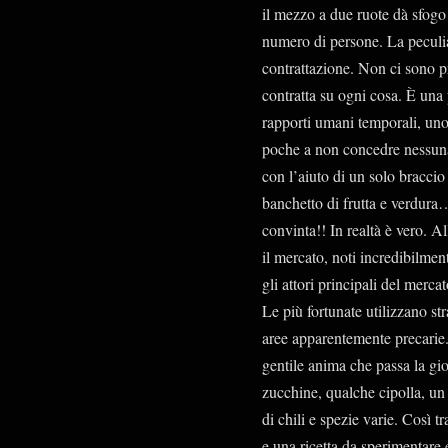
il mezzo a due ruote dà sfogo 
numero di persone. La peculiar
contrattazione. Non ci sono p
contratta su ogni cosa. È una 
rapporti umani temporali, uno
poche a non concedre nessuna
con l’aiuto di un solo braccio 
banchetto di frutta e verdura
convinta!! In realtà è vero. A
il mercato, noti incredibilmen
gli attori principali del merc
Le più fortunate utilizzano stra
aree apparentemente precarie
gentile anima che passa la gi
zucchine, qualche cipolla, un 
di chili e spezie varie. Così t
e una ricetta da sperimentare 