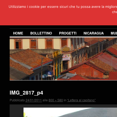
Utilizziamo i cookie per essere sicuri che tu possa avere la miglio
Per
che
3 anni di co
HOME
BOLLETTINO
PROGETTI
NICARAGUA
MU
IMG_2817_p4
Pubblicato
24/01/2011
alle
800 × 580
in
“Lettera al capitano”