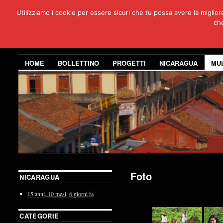
Utilizziamo i cookie per essere sicuri che tu possa avere la miglio
Per
che
3 anni di co
HOME
BOLLETTINO
PROGETTI
NICARAGUA
MU
Foto
NICARAGUA
15 anni,
10 mesi,
6 giorni
fa
CATEGORIE