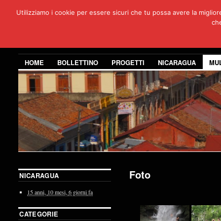
Utilizziamo i cookie per essere sicuri che tu possa avere la miglio
Per
che
3 anni di co
HOME
BOLLETTINO
PROGETTI
NICARAGUA
MU
Foto
NICARAGUA
15 anni,
10 mesi,
6 giorni
fa
CATEGORIE