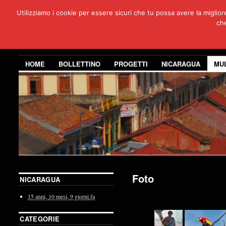
Utilizziamo i cookie per essere sicuri che tu possa avere la miglio
Per
che
3 anni di co
HOME
BOLLETTINO
PROGETTI
NICARAGUA
MU
Foto
NICARAGUA
15 anni,
10 mesi,
9 giorni
fa
CATEGORIE