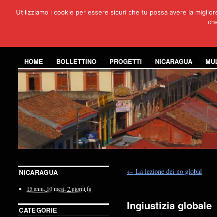
Utilizziamo i cookie per essere sicuri che tu possa avere la miglio
Per
che
3 anni di co
HOME
BOLLETTINO
PROGETTI
NICARAGUA
MU
←
La lezione dei no global
NICARAGUA
15 anni,
10 mesi,
7 giorni
fa
Ingiustizia globale
CATEGORIE