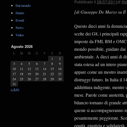
Pubblicato il
28/07/2011
di
fil
Dal mondo
[di Giuseppe De Marzo su Il 
Diario
Eventi
Questo dieci anni fa denunc
News
scelte dei G8, i principali ra
Video
imposte da FMI, BM e OMC. 
Agosto 2026
mondo possibile, guidato dai p
L
M
M
G
V
S
D
ambientale. A dieci anni di d
1
2
3
4
5
6
7
8
9
stata estesa ad un intero piane
10
11
12
13
14
15
16
appare come un mostro inarresta
17
18
19
20
21
22
23
24
25
26
27
28
29
30
distrugge futuro. In Italia il
31
addirittura indigente, mentre 
« Ago
mese. Parole come austerità, p
bilancio tornano di grande att
queste si accompagneranno mi
pesantemente peggiorate. Sco
equità, giustizia e solidarietà