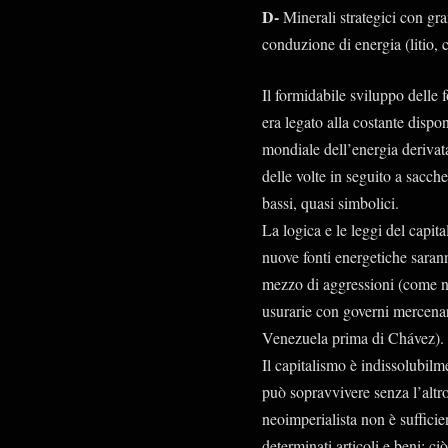
D-
Minerali strategici con g
conduzione di energia (litio, 
Il formidabile sviluppo delle
era legato alla costante dispon
mondiale dell’energia derivata
delle volte in seguito a sacch
bassi, quasi simbolici.
La logica e le leggi del capi
nuove fonti energetiche sarann
mezzo di aggressioni (come nel
usurarie con governi mercenari
Venezuela prima di Chávez).
Il capitalismo è indissolubil
può sopravvivere senza l’altro
neoimperialista non è sufficien
determinati articoli e beni; ci