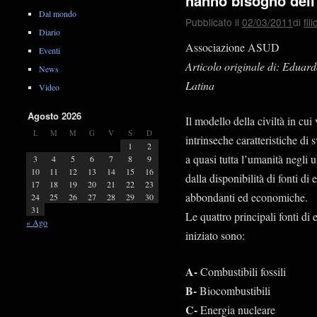
hanno bisogno dell’
Dal mondo
Pubblicato il
02/03/2011
di
fil
Diario
Associazione ASUD
Eventi
Articolo originale di: Eduar
News
Latina
Video
Agosto 2026
Il modello della civiltà in cui
L
M
M
G
V
S
D
intrinseche caratteristiche d
1
2
a quasi tutta l’umanità negli u
3
4
5
6
7
8
9
10
11
12
13
14
15
16
dalla disponibilità di fonti di
17
18
19
20
21
22
23
abbondanti ed economiche.
24
25
26
27
28
29
30
31
Le quattro principali fonti d
« Ago
iniziato sono:
A-
Combustibili fossili
B-
Biocombustibili
C-
Energia nucleare