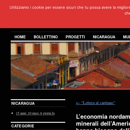
Utilizziamo i cookie per essere sicuri che tu possa avere la miglio
Per
che
3 anni di co
HOME
BOLLETTINO
PROGETTI
NICARAGUA
MU
←
“Lettera al capitano”
NICARAGUA
15 anni,
10 mesi,
6 giorni
fa
L’economia nordam
minerali dell’Amer
CATEGORIE