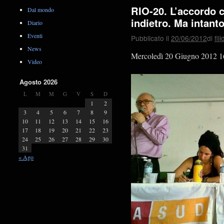
RIO-20. L’accordo ci
Dal mondo
indietro. Ma intanto
Diario
Eventi
Pubblicato il
20/06/2012
di
fil
News
Mercoledì 20 Giugno 2012 1
Video
Agosto 2026
L
M
M
G
V
S
D
1
2
3
4
5
6
7
8
9
10
11
12
13
14
15
16
17
18
19
20
21
22
23
24
25
26
27
28
29
30
31
« Ago