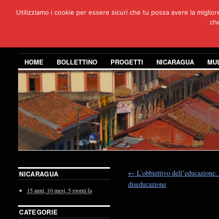
Utilizziamo i cookie per essere sicuri che tu possa avere la miglio
Per
che
3 anni di co
HOME
BOLLETTINO
PROGETTI
NICARAGUA
MU
←
L’obbiettivo dell’educazione: 
NICARAGUA
diseducazione
15 anni,
10 mesi,
5 giorni
fa
CATEGORIE