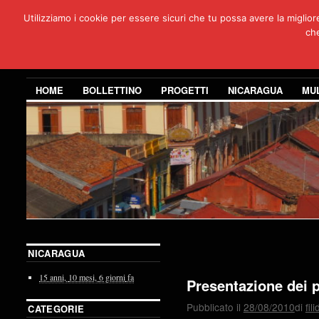
Utilizziamo i cookie per essere sicuri che tu possa avere la miglio
Per
che
3 anni di co
HOME
BOLLETTINO
PROGETTI
NICARAGUA
MU
NICARAGUA
15 anni,
10 mesi,
6 giorni
fa
Presentazione dei p
Pubblicato il
28/08/2010
di
fil
CATEGORIE