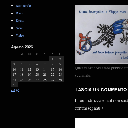
Dal mondo
Diario
Eventi
News
Video
Agosto 2026
L
M
M
G
V
S
D
1
2
3
4
5
6
7
8
9
Questo articolo stato pubblicat
10
11
12
13
14
15
16
segnalibri.
17
18
19
20
21
22
23
24
25
26
27
28
29
30
31
LASCIA UN COMMENTO
« Ago
Il tuo indirizzo email non sar
contrassegnati
*