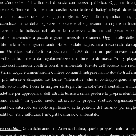
e) c’erano ben 54 chilometri di costa con accesso pubblico. Oggi ne rima
mente 4. Sempre più, i territori costieri sono teatro di battaglie legali dove tu
to pur di accaparrarsi la spiaggia migliore. Negli ultimi quindici anni, g
accondiscendenza della legislazione locale e alle pressioni di organismi finan
rnazionali, le bellezze naturali e la ricchezza culturale del paese sono 
eralmente svendute a piccoli e grandi investitori stranieri. Oggi, molte delle 
rtite nella riforma agraria sandinista sono state acquistate a basso costo da cap
ani. Un ettaro, valutato fino a pochi anni fa 200 dollari, ora può arrivare a co
volte tanto. Libero da regolamentazioni, il turismo di massa “sol y play
rato così numerosi conflitti sociali e ambientali. Private dell’accesso alle risor
 (terra, acqua e alimentazione), intere comunità indigene hanno dovuto trasferir
 più interne e disagiate. Le forme “alternative” che si contrappongono a q
llo sono molte. Forse la miglior strategia che la collettività contadina e ind
adottare per appropriarsi dell’attività turistica senza perdere la propria identità,
ismo rurale”. In questo modo, attraverso le proprie strutture organizzativ
nità eserciterebbe un ruolo significativo nella gestione del turismo, per migli
ualità di vita e rafforzare l’integrità culturale e ambientale.
va ruralità.
Da qualche anno, in America Latina, questa proposta entra a far 
no scenario complesso, che va ben oltre la produzione agricola, denominato “