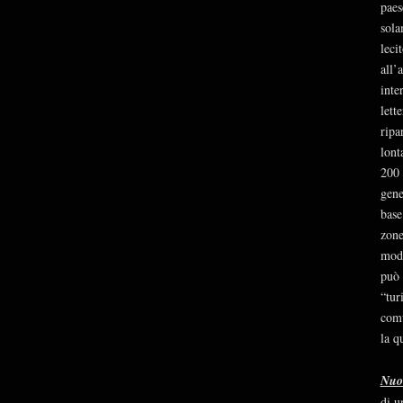
paes
sola
leci
all’
inte
lett
ripa
lont
200 
gene
base
zone
mode
può 
“tur
comu
la q
Nuo
di u