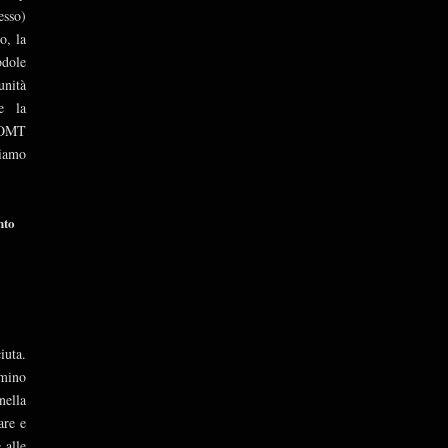
esso)
o, la
bdole
unità
e la
’OMT
tiamo
nto
iuta.
mmino
nella
are e
 alle