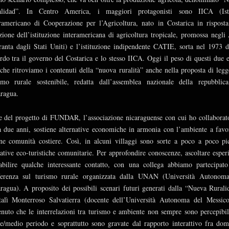
alidad”. In Centro America, i maggiori protagonisti sono IICA (Isti
ramericano di Cooperazione per l’Agricoltura, nato in Costarica in risposta
zione dell’istituzione interamericana di agricoltura tropicale, promossa negli
anta dagli Stati Uniti) e l’istituzione indipendente CATIE, sorta nel 1973 
rdo tra il governo del Costarica e lo stesso IICA. Oggi il peso di questi due e
 che ritroviamo i contenuti della “nuova ruralità” anche nella proposta di legg
smo rurale sostenibile, redatta dall’assemblea nazionale della repubblic
ragua.
e del progetto di FUNDAR, l’associazione nicaraguense con cui ho collaborat
a due anni, sostiene alternative economiche in armonia con l’ambiente a favo
ne comunità costiere. Così, in alcuni villaggi sono sorte a poco a poco pi
iative eco-turistiche comunitarie. Per approfondire conoscenze, ascoltare esper
abilire qualche interessante contatto, con una collega abbiamo partecipato
ferenza sul turismo rurale organizzata dalla UNAN (Università Autonom
ragua). A proposito dei possibili scenari futuri generati dalla “Nueva Rurali
alì Monterroso Salvatierra (docente dell’Università Autonoma del Messic
enuto che le interrelazioni tra turismo e ambiente non sempre sono percepibil
e/medio periodo e soprattutto sono gravate dal rapporto interattivo fra do