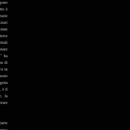
ngono
tto è
razie
ziari
state
terre
itali
stare
a” ha
se di
si in
uesto
igena
 è il
e, la
orare
parte
Nueva