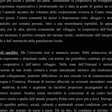
glie più ricche e potenti del paese. Attualmente la cooperativa ha sviluppat
 esperienza organizzativa e professionale che è stata in grado di gestire un e
 l’annuale incontro dei volontari della cooperazione svizzera in Centro Ame
tre giorni, l’intera comunità ha messo a disposizione vitto, alloggio e stru
nitarie per sessanta persone, oltre a una straordinaria ospitalità. In appa
nia con le altre attività economiche del villaggio, la cooperativa dell’Ost
ra incarnare il perfetto esempio del turismo rurale, caratterizzato dall’integrit
hi e dall’autenticità della popolazione locale.
ili equilibri
.
Ma l’orizzonte non si annuncia sereno. Nubi minacciose sf
ta importante e stimolante realtà, con notizie che potrebbero cambiare gli equi
a cooperativa e dell’intero villaggio. Nella zona dell’Ostional è inizia
ruzione di una strada costiera a scopo unicamente turistico che trasforme
tuale collegamento, piuttosto difficoltoso, in una cruciale via di comunicazion
ragua e Costarica. Porzioni di terreno affacciate su orizzonti mozzafiato son
e suddivise in lotti e acquistate da facoltosi proprietari nicaraguensi ed es
stitori stranieri. Sembra ormai inevitabile la costruzione di un centro turi
usivo simile a quello dell’attuale progetto Pellas sorto poco più a nord. Eteroge
ili equilibri politici, sociali, culturali e ambientali creano condizioni con inf
ature che mutano da paese a paese. Da un lato, la condanna al turismo “