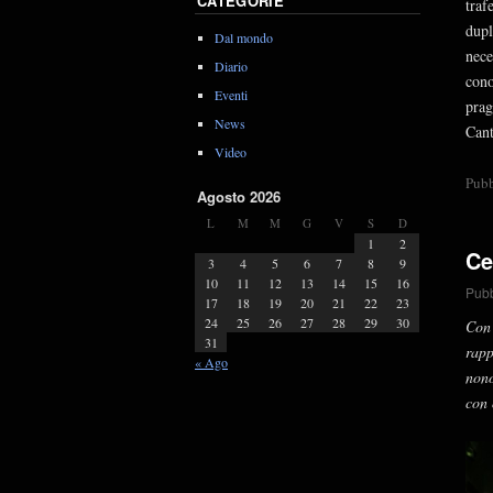
CATEGORIE
traf
dupl
Dal mondo
nece
Diario
cono
Eventi
prag
News
Cant
Video
Pubb
Agosto 2026
L
M
M
G
V
S
D
1
2
Ce
3
4
5
6
7
8
9
10
11
12
13
14
15
16
Pubb
17
18
19
20
21
22
23
24
25
26
27
28
29
30
Con 
31
rapp
« Ago
nono
con 