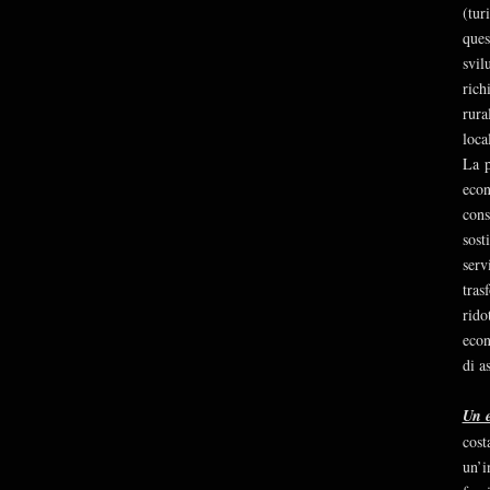
(tur
ques
svil
rich
rura
loca
La p
econ
cons
sost
serv
tras
rido
econ
di a
Un 
cost
un’i