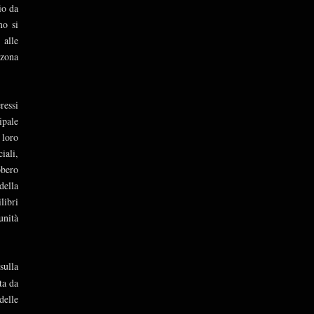
io da
mo si
 alle
 zona
ressi
ipale
 loro
iali,
bbero
della
libri
unità
!
sulla
ta da
delle