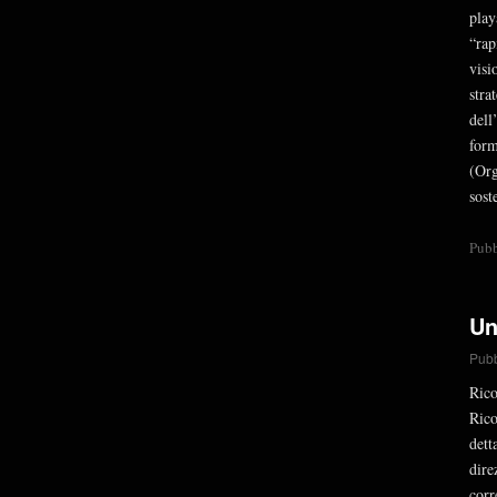
play
“rap
visi
str
del
for
(Org
sost
Pubb
Un
Pubb
Rico
Rico
dett
dire
corr