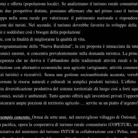
ista) e offerta (popolazione locale). Se analizziamo il turismo rurale comunitar
te due prospettive distinte, possiamo affermare che nel primo caso il turis
uppa nella zona rurale per valorizzare il patrimonio nazionale e rispondere
ieste dei turisti. Nel secondo, il turismo dovrebbe favorire lo sviluppo della
le e soddisfare così i bisogni della popolazione
le, con la finalità di migliorarne la qualità di vita.
rogrammazione della “Nueva Ruralidad”, la cui proposta è minacciata da inte
omici enormi, si concentra prevalentemente sulla domanda turistica. La princ
eguenza che ne deriva è l’abbandono delle tradizionali attività rurali e la
ituzione con alternative economiche non agricole (artigianato, attività commerc
izi turistici e ricreativi). Senza una gestione socioambientale accurata, verre
formate le risorse naturali e culturali in semplici prodotti turistici. L’effetto 
tta diversificazione produttiva del sistema territoriale dà luogo così a forti squi
omici, sociali e ambientali. Tutto questo offrirà agli investitori privati l’opport
ssicurarsi ampie porzioni di territorio agricolo … servite su un piatto d’argento
esempio concreto.
Ormai da sette anni, nel meraviglioso villaggio di Ostional, 
a pacifica, opera la cooperativa di turismo rurale comunitario (COPETUR), na
niziativa del ministero del turismo INTUR in collaborazione con i Pellas, una 