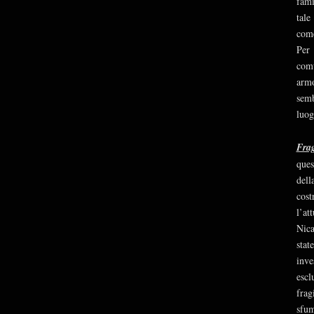
fami
tale
come
Per 
comu
armo
semb
luog
Frag
ques
dell
cost
l’at
Nica
stat
inve
escl
frag
sfum