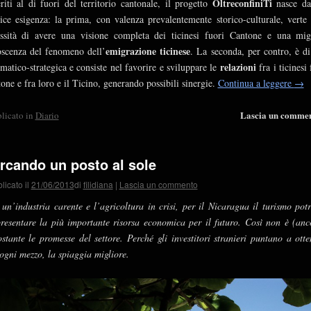
OltreconfiniTi
eriti al di fuori del territorio cantonale, il progetto
nasce d
ice esigenza: la prima, con valenza prevalentemente storico-culturale, verte 
ssità di avere una visione completa dei ticinesi fuori Cantone e una mig
emigrazione ticinese
scenza del fenomeno dell’
. La seconda, per contro, è di
relazioni
matico-strategica e consiste nel favorire e sviluppare le
fra i ticinesi
one e fra loro e il Ticino, generando possibili sinergie.
Continua a leggere
→
Lascia un comme
licato in
Diario
rcando un posto al sole
licato il
21/06/2013
di
filidiana
|
Lascia un commento
un’industria carente e l’agricoltura in crisi, per il Nicaragua il turismo pot
resentare la più importante risorsa economica per il futuro. Così non è (anc
stante le promesse del settore. Perché gli investitori stranieri puntano a otte
ogni mezzo, la spiaggia migliore.