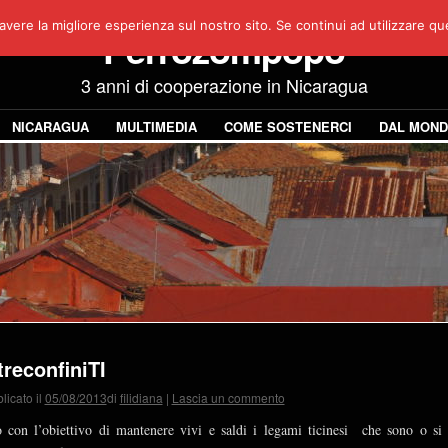
avere la migliore esperienza sul nostro sito. Se continui ad utilizzare q
Perrozompopo
3 anni di cooperazione in Nicaragua
NICARAGUA
MULTIMEDIA
COME SOSTENERCI
DAL MON
treconfiniTI
licato il
05/08/2013
di
filidiana
|
Lascia un commento
 con l’obiettivo di mantenere vivi e saldi i legami ticinesi che sono o si