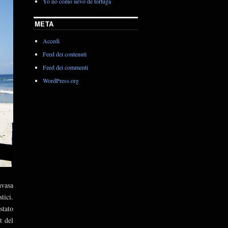
Yo no como uevo de tortuga
META
Accedi
Feed dei contenuti
Feed dei commenti
WordPress.org
nvasa
tici.
stato
t del