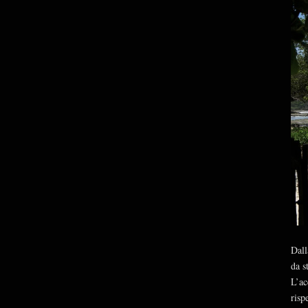
Dall
da s
L’ac
risp