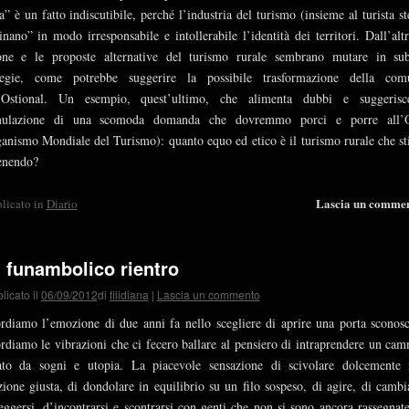
a” è un fatto indiscutibile, perché l’industria del turismo (insieme al turista st
inano” in modo irresponsabile e intollerabile l’identità dei territori. Dall’altr
one e le proposte alternative del turismo rurale sembrano mutare in su
ategie, come potrebbe suggerire la possibile trasformazione della com
l’Ostional. Un esempio, quest’ultimo, che alimenta dubbi e suggerisc
mulazione di una scomoda domanda che dovremmo porci e porre all
anismo Mondiale del Turismo): quanto equo ed etico è il turismo rurale che s
enendo?
Lascia un comme
licato in
Diario
 funambolico rientro
licato il
06/09/2012
di
filidiana
|
Lascia un commento
rdiamo l’emozione di due anni fa nello scegliere di aprire una porta sconosc
rdiamo le vibrazioni che ci fecero ballare al pensiero di intraprendere un ca
ato da sogni e utopia. La piacevole sensazione di scivolare dolcemente 
zione giusta, di dondolare in equilibrio su un filo sospeso, di agire, di cambi
eggersi, d’incontrarsi e scontrarsi con genti che non si sono ancora rassegnate