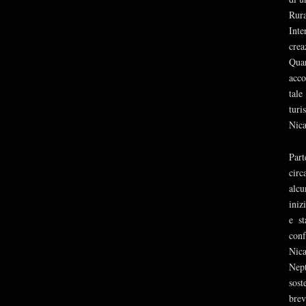
Rur
Inte
crea
Quar
acco
tale
turi
Nica
Part
circ
alcu
iniz
e st
con
Nica
Nept
sost
brev