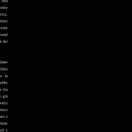
o una
vento
rica.
tture
rente
ional
à dei
idano
libri
ta la
rebbe
e tra
o già
otici
stico
nei e
inite
sol y