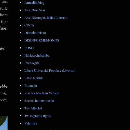
a una
Armadilloblog
sulle
Ass. Don Nesi
liore
Ass. Nicaragua-Italia (Livorno)
 tipo
CDCA
 fuori
Diarioboliviano
DISINFORMEMONOS
nto
FOSIT
Hablacochabamba
Inter-Agire
Libera Università Popolare (Livorno)
Pablo Neruda
Promujer
rebbe
ora),
Riserva Isla Juan Venado
nere,
Societá in movimento
The Affected
Tw-migrants-rights
Vale-nica