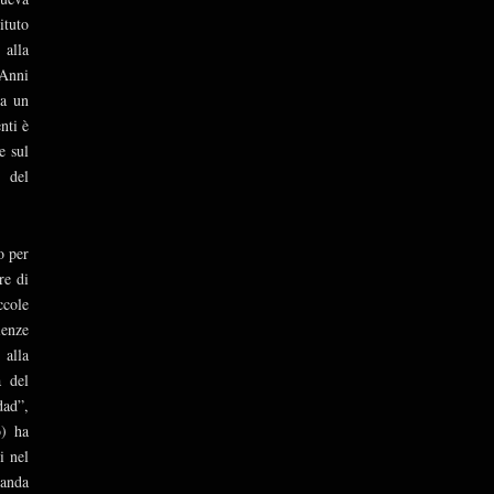
tuto
 alla
 Anni
da un
nti è
e sul
a del
o per
re di
ccole
ienze
 alla
a del
dad”,
o) ha
i nel
manda